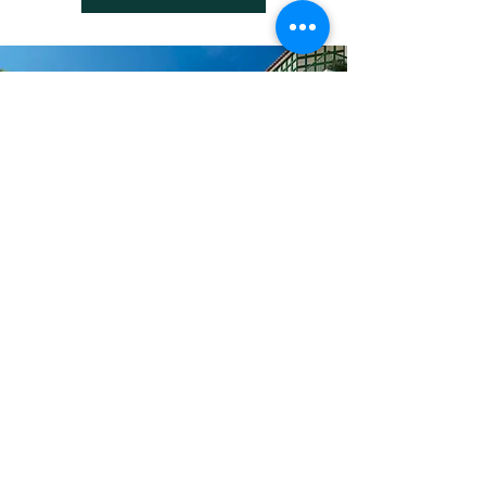
Rua Braamcamp, 52. 7º esquerdo. Lisboa.