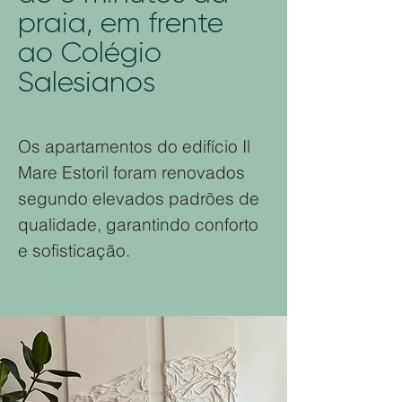
praia, em frente
ao Colégio
Salesianos
Os apartamentos do edifício Il
Mare Estoril foram renovados
segundo elevados padrões de
qualidade, garantindo conforto
e sofisticação.